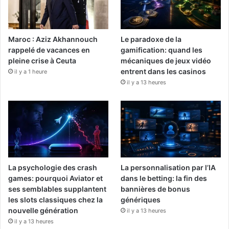
Maroc : Aziz Akhannouch
Le paradoxe de la
rappelé de vacances en
gamification: quand les
pleine crise à Ceuta
mécaniques de jeux vidéo
entrent dans les casinos
il y a 1 heure
il y a 13 heures
La psychologie des crash
La personnalisation par l’IA
games: pourquoi Aviator et
dans le betting: la fin des
ses semblables supplantent
bannières de bonus
les slots classiques chez la
génériques
nouvelle génération
il y a 13 heures
il y a 13 heures