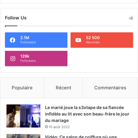
Follow Us
2.1M
52 500
Followers
Abonnés
126k
Followers
Populaire
Récent
Commentaires
Le marié joue la s3xtape de sa fiancée
infidèle au lit avec son beau-frère le jour
du mariage
10 août 2022
Vidéo: Ce salon de coiffure où une