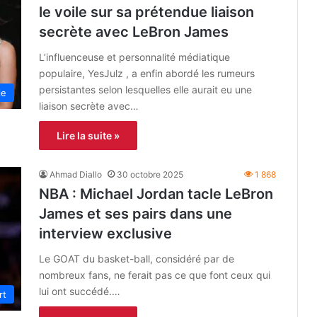
le voile sur sa prétendue liaison
secrète avec LeBron James
L’influenceuse et personnalité médiatique
populaire, YesJulz , a enfin abordé les rumeurs
persistantes selon lesquelles elle aurait eu une
le
liaison secrète avec…
Lire la suite »
Ahmad Diallo
30 octobre 2025
1 868
NBA : Michael Jordan tacle LeBron
James et ses pairs dans une
interview exclusive
Le GOAT du basket-ball, considéré par de
nombreux fans, ne ferait pas ce que font ceux qui
lui ont succédé.…
rt