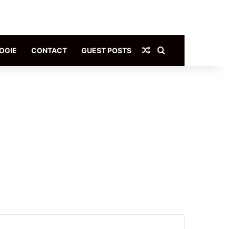
Article Aléatoire
Rechercher
OGIE
CONTACT
GUEST POSTS