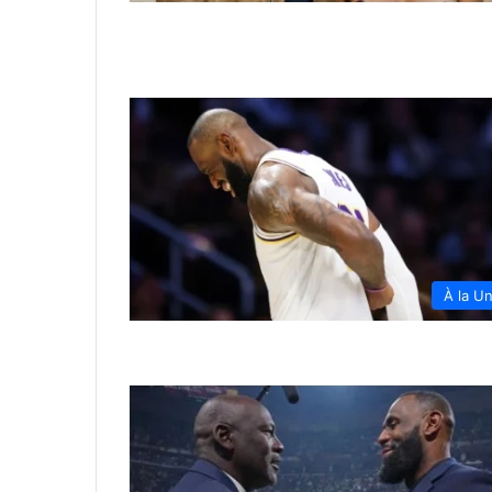
À la U