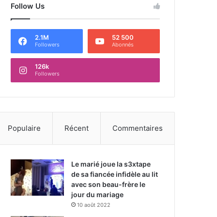
Follow Us
2.1M
52 500
Followers
Abonnés
126k
Followers
Populaire
Récent
Commentaires
Le marié joue la s3xtape
de sa fiancée infidèle au lit
avec son beau-frère le
jour du mariage
10 août 2022