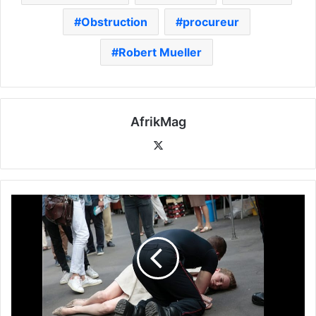
Obstruction
procureur
Robert Mueller
AfrikMag
X