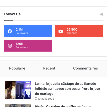
Follow Us
2.1M
52 500
Followers
Abonnés
126k
Followers
Populaire
Récent
Commentaires
Le marié joue la s3xtape de sa fiancée
infidèle au lit avec son beau-frère le jour
du mariage
10 août 2022
Vidéo: Ce salon de coiffure où une