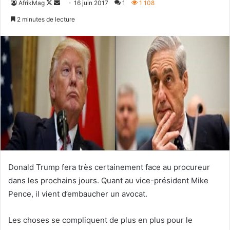
Follow
Envoyer
AfrikMag
16 juin 2017
1
1 108
on
un
2 minutes de lecture
X
courriel
Donald Trump fera très certainement face au procureur
dans les prochains jours. Quant au vice-président Mike
Pence, il vient d’embaucher un avocat.
Les choses se compliquent de plus en plus pour le