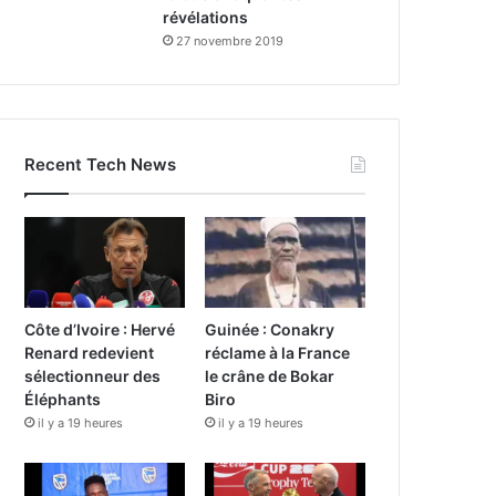
révélations
27 novembre 2019
Recent Tech News
Côte d’Ivoire : Hervé
Guinée : Conakry
Renard redevient
réclame à la France
sélectionneur des
le crâne de Bokar
Éléphants
Biro
il y a 19 heures
il y a 19 heures