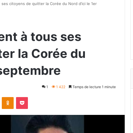
es citoyens de quitter la Corée du Nord d’ici le 1er
nt à tous ses
ter la Corée du
r septembre
1
1 422
Temps de lecture 1 minute
VKontakte
Odnoklassniki
Pocket