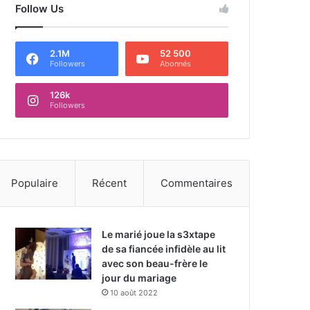
Follow Us
2.1M
52 500
Followers
Abonnés
126k
Followers
Populaire
Récent
Commentaires
Le marié joue la s3xtape
de sa fiancée infidèle au lit
avec son beau-frère le
jour du mariage
10 août 2022