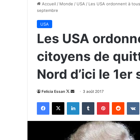
Accueil
/
Monde
/
USA
/
Les USA ordonnent à tous s
septembre
USA
Les USA ordonne
citoyens de quit
Nord d’ici le 1e
Follow
Envoyer
Felicia Essan
3 août 2017
on
un
Facebook
X
Linkedin
Tumblr
Pinterest
Reddit
X
courriel