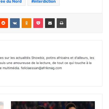
ée du Nord
interdiction
nterest
Reddit
VKontakte
Odnoklassniki
Pocket
Partager par email
Imprimer
es sur les actualités Showbiz, potins africains et d'ailleurs, les
 suis une amoureuse de la lecture, de tout ce qui touche à la
de multimédia.
feliciaessan@afrikmag.com