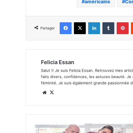
américains
Cor
Facebook
X
Linkedin
Tumblr
Pi
Partager
Felicia Essan
Salut !! Je suis Felicia Essan. Retrouvez mes articl
faits divers, confidences, les astuces beauté. Je
féminité. Je suis également grande passionnée 
Website
X