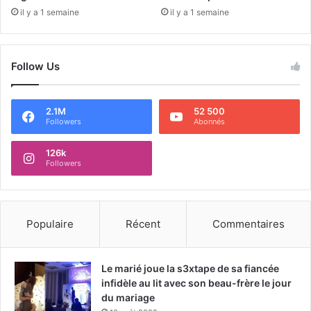
il y a 1 semaine
il y a 1 semaine
Follow Us
2.1M
52 500
Followers
Abonnés
126k
Followers
Populaire
Récent
Commentaires
Le marié joue la s3xtape de sa fiancée
infidèle au lit avec son beau-frère le jour
du mariage