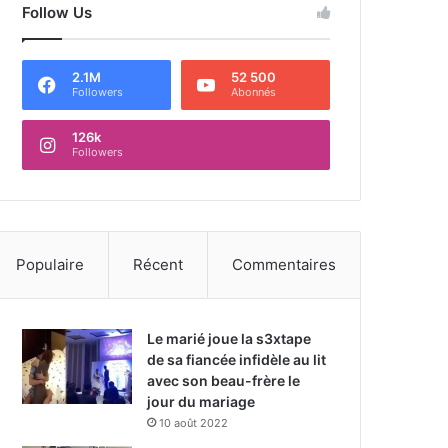
Follow Us
2.1M
52 500
Followers
Abonnés
126k
Followers
Populaire
Récent
Commentaires
Le marié joue la s3xtape
de sa fiancée infidèle au lit
avec son beau-frère le
jour du mariage
10 août 2022