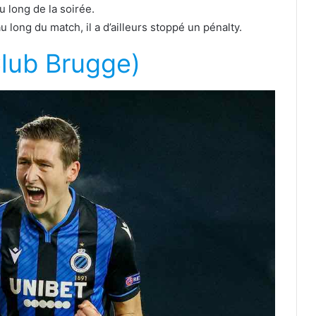
u long de la soirée.
u long du match, il a d’ailleurs stoppé un pénalty.
lub Brugge)