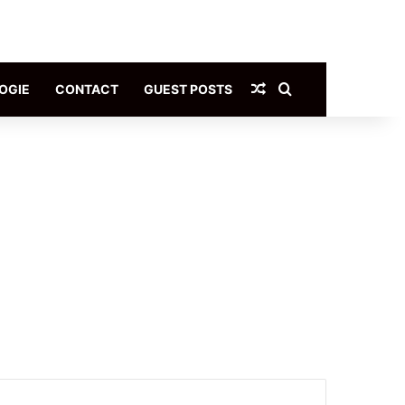
Article Aléatoire
Rechercher
OGIE
CONTACT
GUEST POSTS