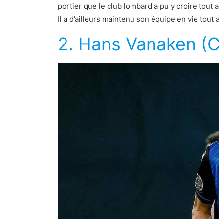
portier que le club lombard a pu y croire tout a
Il a d’ailleurs maintenu son équipe en vie tout a
2. Hans Vanaken (C