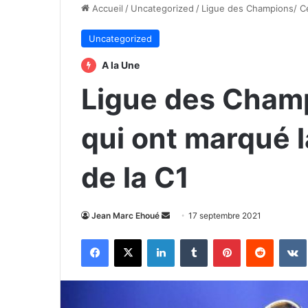
Accueil
/
Uncategorized
/
Ligue des Champions/ Ce
Uncategorized
A la Une
Ligue des Champ
qui ont marqué 
de la C1
Envoyer
Jean Marc Ehoué
17 septembre 2021
un
Facebook
X
Linkedin
Tumblr
Pinterest
Reddit
courriel