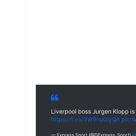
Liverpool boss Jurgen Klopp is
https://t.co/3W9nuOiyQA
pic.t
— Express Sport (@DExpress_Sport)
M