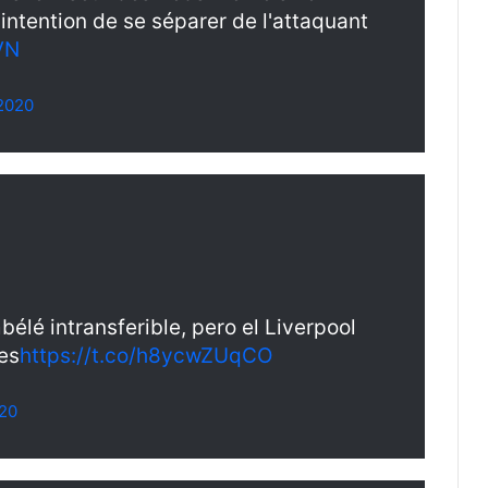
intention de se séparer de l'attaquant
VN
2020
élé intransferible, pero el Liverpool
es
https://t.co/h8ycwZUqCO
020