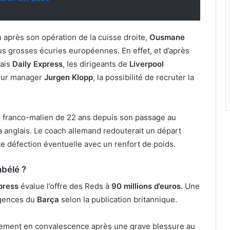
on après son opération de la cuisse droite,
Ousmane
us grosses écuries européennes. En effet, et d’après
lais
Daily Express
, les dirigeants de
Liverpool
leur manager
Jurgen Klopp
, la possibilité de recruter la
e franco-malien de 22 ans depuis son passage au
 anglais. Le coach allemand redouterait un départ
ute défection éventuelle avec un renfort de poids.
mbélé ?
press
évalue l’offre des Reds à
90 millions d’euros
. Une
igences du
Barça
selon la publication britannique.
lement en convalescence après une grave blessure au