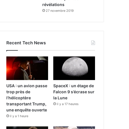
révélations
27 novembre 2019
Recent Tech News
USA : un avion passe
SpaceX : un étage de
trop près de
Falcon 9 s’écrase sur
l’hélicoptère
la Lune
transportant Trump,
il y a 17 heures
une enquête ouverte
il y a 1 heure