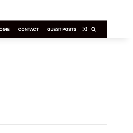
Article Aléatoire
Rechercher
OGIE
CONTACT
GUEST POSTS