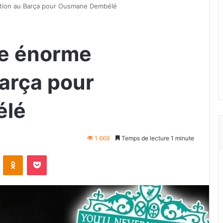
sition au Barça pour Ousmane Dembélé
ne énorme
Barça pour
élé
1 669
Temps de lecture 1 minute
VKontakte
Odnoklassniki
Pocket