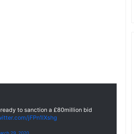
 ready to sanction a £80million bid
witter.com/jFPn1lXshg
arch 29, 2020