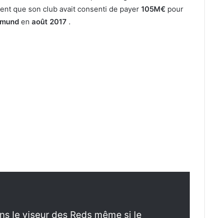
ient que son club avait consenti de payer
105M€
pour
tmund
en
août 2017
.
s le viseur des Reds même si le