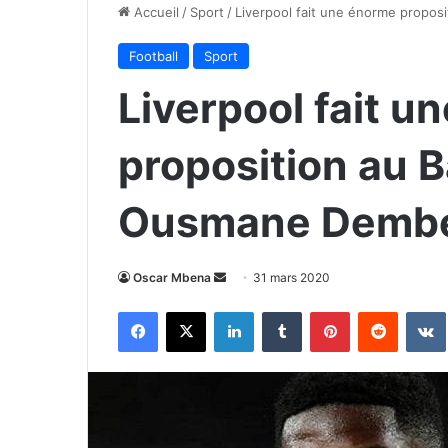
Accueil
/
Sport
/
Liverpool fait une énorme propo
Football
Sport
Liverpool fait u
proposition au 
Ousmane Demb
Envoyer
Oscar Mbena
31 mars 2020
un
Facebook
X
Linkedin
Tumblr
Pinterest
Reddit
courriel