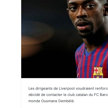
Les dirigeants de Liverpool voudraient renforcer
décidé de contacter le club catalan du FC Barc
monde Ousmane Dembélé.