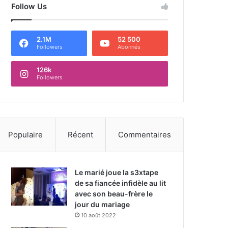
Follow Us
2.1M
52 500
Followers
Abonnés
126k
Followers
Populaire
Récent
Commentaires
Le marié joue la s3xtape
de sa fiancée infidèle au lit
avec son beau-frère le
jour du mariage
10 août 2022