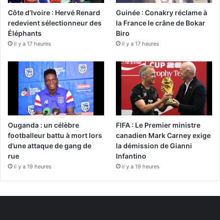
Côte d’Ivoire : Hervé Renard
Guinée : Conakry réclame à
redevient sélectionneur des
la France le crâne de Bokar
Éléphants
Biro
il y a 17 heures
il y a 17 heures
Ouganda : un célèbre
FIFA : Le Premier ministre
footballeur battu à mort lors
canadien Mark Carney exige
d’une attaque de gang de
la démission de Gianni
rue
Infantino
il y a 19 heures
il y a 19 heures