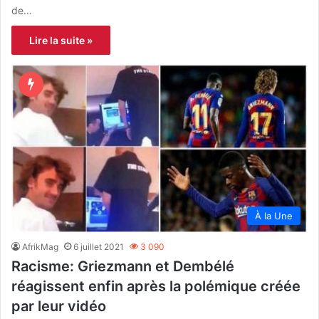
de…
Lire la suite »
À la Une
AfrikMag
6 juillet 2021
3 090
Racisme: Griezmann et Dembélé
réagissent enfin après la polémique créée
par leur vidéo