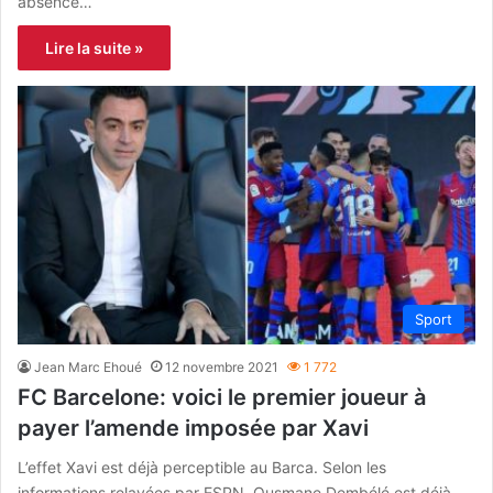
absence…
Lire la suite »
Sport
Jean Marc Ehoué
12 novembre 2021
1 772
FC Barcelone: voici le premier joueur à
payer l’amende imposée par Xavi
L’effet Xavi est déjà perceptible au Barca. Selon les
informations relayées par ESPN, Ousmane Dembélé est déjà