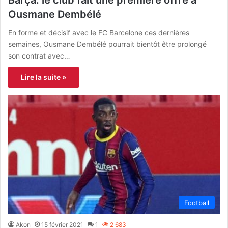
Barça: le club fait une première offre à
Ousmane Dembélé
En forme et décisif avec le FC Barcelone ces dernières
semaines, Ousmane Dembélé pourrait bientôt être prolongé
son contrat avec…
Lire la suite »
Football
Akon
15 février 2021
1
2 683