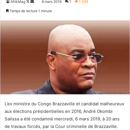
Follow
Envoyer
AfrikMag
8 mars 2019
1
1 329
on
un
Temps de lecture 1 minute
X
courriel
L’ex ministre du Congo Brazzaville et candidat malheureux
aux élections présidentielles en 2016, André Okombi
Salissa a été condamné mercredi, 6 mars 2019, à 20 ans
de travaux forcés, par la Cour criminelle de Brazzaville.