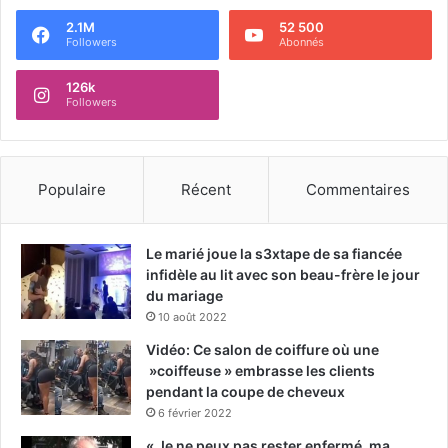
2.1M
52 500
Followers
Abonnés
126k
Followers
Populaire
Récent
Commentaires
Le marié joue la s3xtape de sa fiancée
infidèle au lit avec son beau-frère le jour
du mariage
10 août 2022
Vidéo: Ce salon de coiffure où une
»coiffeuse » embrasse les clients
pendant la coupe de cheveux
6 février 2022
« Je ne peux pas rester enfermé, ma