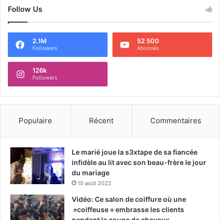
Follow Us
2.1M
52 500
Followers
Abonnés
126k
Followers
Populaire
Récent
Commentaires
Le marié joue la s3xtape de sa fiancée
infidèle au lit avec son beau-frère le jour
du mariage
10 août 2022
Vidéo: Ce salon de coiffure où une
»coiffeuse » embrasse les clients
pendant la coupe de cheveux