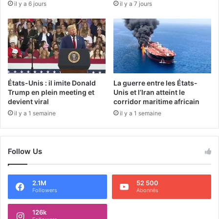
il y a 6 jours
il y a 7 jours
États-Unis : il imite Donald
La guerre entre les États-
Trump en plein meeting et
Unis et l’Iran atteint le
devient viral
corridor maritime africain
il y a 1 semaine
il y a 1 semaine
Follow Us
2.1M
52 500
Followers
Abonnés
126k