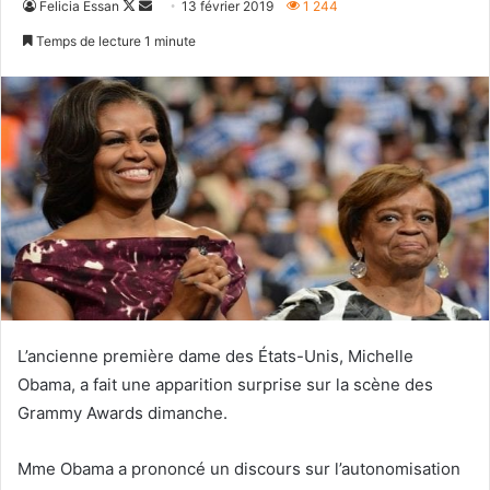
Follow
Envoyer
Felicia Essan
13 février 2019
1 244
on
un
Temps de lecture 1 minute
X
courriel
L’ancienne première dame des États-Unis, Michelle
Obama, a fait une apparition surprise sur la scène des
Grammy Awards dimanche.
Mme Obama a prononcé un discours sur l’autonomisation