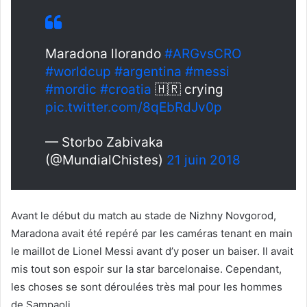
Maradona llorando
#ARGvsCRO
#worldcup
#argentina
#messi
#mordic
#croatia
🇭🇷 crying
pic.twitter.com/8qEbRdJv0p
— Storbo Zabivaka
(@MundialChistes)
21 juin 2018
Avant le début du match au stade de Nizhny Novgorod,
Maradona avait été repéré par les caméras tenant en main
le maillot de Lionel Messi avant d’y poser un baiser. Il avait
mis tout son espoir sur la star barcelonaise. Cependant,
les choses se sont déroulées très mal pour les hommes
de Sampaoli.