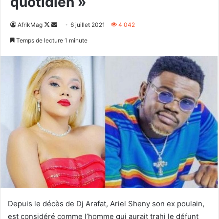
quotidien »
Follow
Envoyer
AfrikMag
6 juillet 2021
4 042
on
un
Temps de lecture 1 minute
X
courriel
Depuis le décès de Dj Arafat, Ariel Sheny son ex poulain,
est considéré comme l’homme qui aurait trahi le défunt