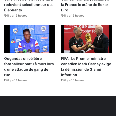
redevient sélectionneur des
la France le crâne de Bokar
Éléphants
Biro
il y a 12 heures
il y a 12 heures
Ouganda : un célèbre
FIFA : Le Premier ministre
footballeur battu à mort lors
canadien Mark Carney exige
d’une attaque de gang de
la démission de Gianni
rue
Infantino
il y a 14 heures
il y a 15 heures