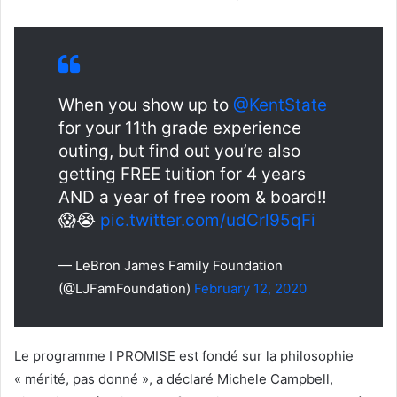
When you show up to
@KentState
for your 11th grade experience
outing, but find out you’re also
getting FREE tuition for 4 years
AND a year of free room & board‼️
😱😭
pic.twitter.com/udCrl95qFi
— LeBron James Family Foundation
(@LJFamFoundation)
February 12, 2020
Le programme I PROMISE est fondé sur la philosophie
« mérité, pas donné », a déclaré Michele Campbell,