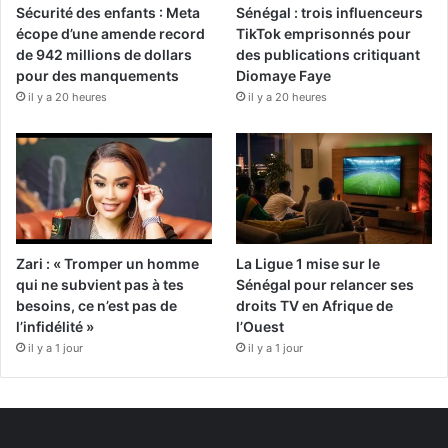
Sécurité des enfants : Meta
Sénégal : trois influenceurs
écope d’une amende record
TikTok emprisonnés pour
de 942 millions de dollars
des publications critiquant
pour des manquements
Diomaye Faye
il y a 20 heures
il y a 20 heures
Zari : « Tromper un homme
La Ligue 1 mise sur le
qui ne subvient pas à tes
Sénégal pour relancer ses
besoins, ce n’est pas de
droits TV en Afrique de
l’infidélité »
l’Ouest
il y a 1 jour
il y a 1 jour