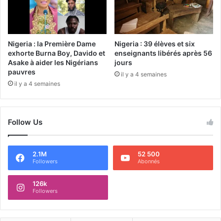
Nigeria : la Première Dame
Nigeria : 39 élèves et six
exhorte Burna Boy, Davido et
enseignants libérés après 56
Asake à aider les Nigérians
jours
pauvres
il y a 4 semaines
il y a 4 semaines
Follow Us
2.1M
52 500
Followers
Abonnés
126k
Followers