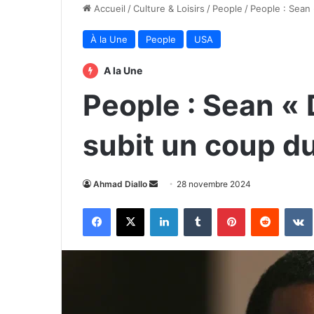
Accueil
/
Culture & Loisirs
/
People
/
People : Sean
À la Une
People
USA
A la Une
People : Sean «
subit un coup du
Envoyer
Ahmad Diallo
28 novembre 2024
un
Facebook
X
Linkedin
Tumblr
Pinterest
Reddit
courriel