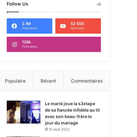
Follow Us
2.1M
52 500
Followers
Abonnés
126k
Followers
Populaire
Récent
Commentaires
Le marié joue la s3xtape
de sa fiancée infidèle au lit
avec son beau-frère le
jour du mariage
10 août 2022