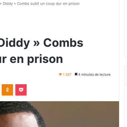
 « Diddy » Combs subit un coup dur en prison
 Diddy » Combs
r en prison
1 567
4 minutes de lecture
VKontakte
Odnoklassniki
Pocket