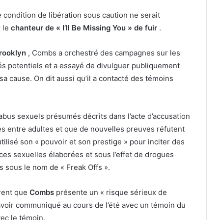
e condition de libération sous caution ne serait
r le
chanteur de « I’ll Be Missing You » de fuir
.
rooklyn
, Combs a orchestré des campagnes sur les
rés potentiels et a essayé de divulguer publiquement
sa cause. On dit aussi qu’il a contacté des témoins
abus sexuels présumés décrits dans l’acte d’accusation
es entre adultes et que de nouvelles preuves réfutent
tilisé son « pouvoir et son prestige » pour inciter des
ces sexuelles élaborées et sous l’effet de drogues
s sous le nom de « Freak Offs ».
rent que
Combs
présente un « risque sérieux de
 avoir communiqué au cours de l’été avec un témoin du
ec le témoin.