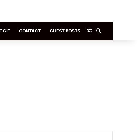
Article Aléatoire
Rechercher
OGIE
CONTACT
GUEST POSTS