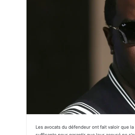
Les avocats du défendeur ont fait valoir que la
suffisante pour garantir que leur accusé ne s’en