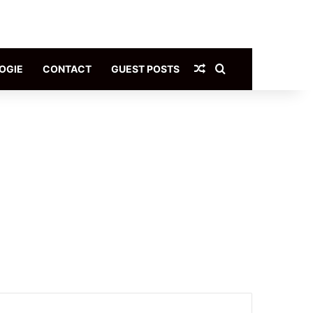
Article Aléatoire
Rechercher
OGIE
CONTACT
GUEST POSTS