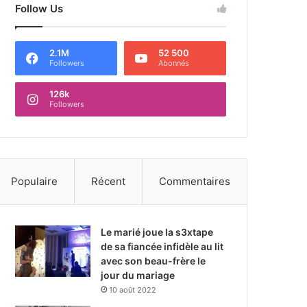
Follow Us
2.1M
52 500
Followers
Abonnés
126k
Followers
Populaire
Récent
Commentaires
Le marié joue la s3xtape
de sa fiancée infidèle au lit
avec son beau-frère le
jour du mariage
10 août 2022