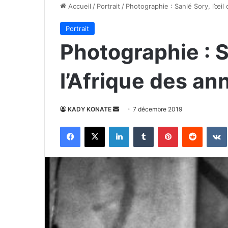
Accueil
/
Portrait
/
Photographie : Sanlé Sory, l’œil
Portrait
Photographie : S
l’Afrique des an
Envoyer
KADY KONATE
7 décembre 2019
un
Facebook
X
Linkedin
Tumblr
Pinterest
Reddit
courriel