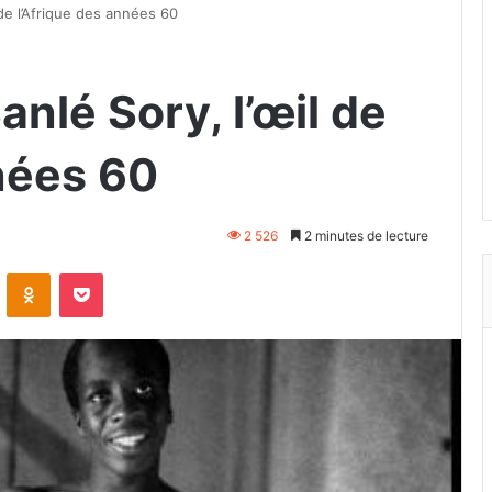
 de l’Afrique des années 60
anlé Sory, l’œil de
nées 60
2 526
2 minutes de lecture
VKontakte
Odnoklassniki
Pocket