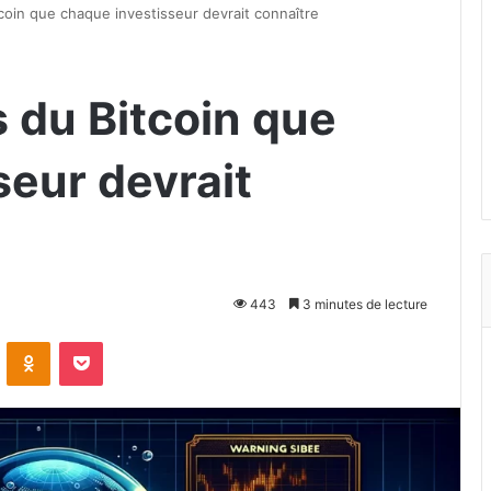
tcoin que chaque investisseur devrait connaître
s du Bitcoin que
seur devrait
443
3 minutes de lecture
VKontakte
Odnoklassniki
Pocket