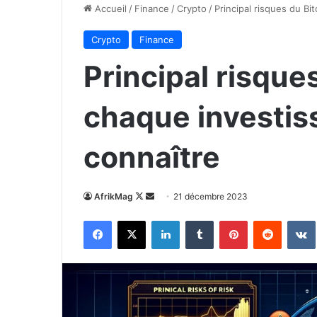
Accueil
/
Finance
/
Crypto
/
Principal risques du Bi
Crypto
Finance
Principal risque
chaque investis
connaître
Follow
Envoyer
AfrikMag
21 décembre 2023
on
un
Facebook
X
Linkedin
Tumblr
Pinterest
Reddit
X
courriel