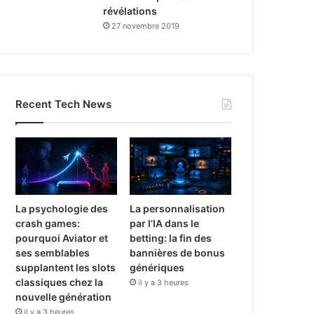
révélations
27 novembre 2019
Recent Tech News
La psychologie des
La personnalisation
crash games:
par l’IA dans le
pourquoi Aviator et
betting: la fin des
ses semblables
bannières de bonus
supplantent les slots
génériques
classiques chez la
il y a 3 heures
nouvelle génération
il y a 3 heures