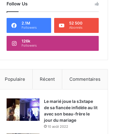
Follow Us
2.1M
52 500
Followers
Abonnés
126k
Followers
Populaire
Récent
Commentaires
Le marié joue la s3xtape
de sa fiancée infidèle au lit
avec son beau-frère le
jour du mariage
10 août 2022