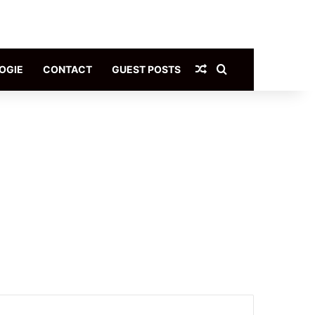
Article Aléatoire
Rechercher
OGIE
CONTACT
GUEST POSTS