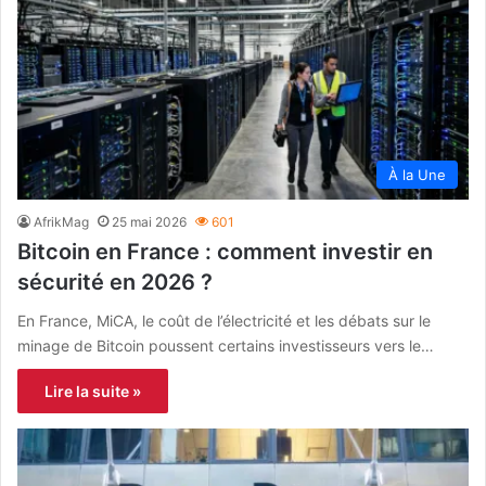
À la Une
AfrikMag
25 mai 2026
601
Bitcoin en France : comment investir en
sécurité en 2026 ?
En France, MiCA, le coût de l’électricité et les débats sur le
minage de Bitcoin poussent certains investisseurs vers le…
Lire la suite »