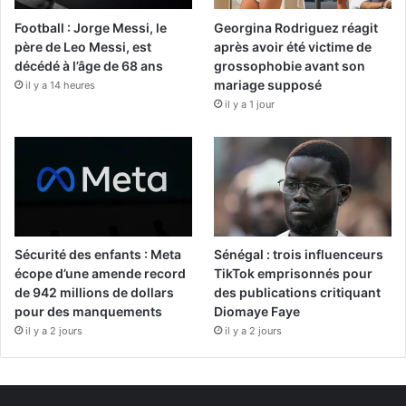
Football : Jorge Messi, le
Georgina Rodriguez réagit
père de Leo Messi, est
après avoir été victime de
décédé à l’âge de 68 ans
grossophobie avant son
mariage supposé
il y a 14 heures
il y a 1 jour
Sécurité des enfants : Meta
Sénégal : trois influenceurs
écope d’une amende record
TikTok emprisonnés pour
de 942 millions de dollars
des publications critiquant
pour des manquements
Diomaye Faye
il y a 2 jours
il y a 2 jours