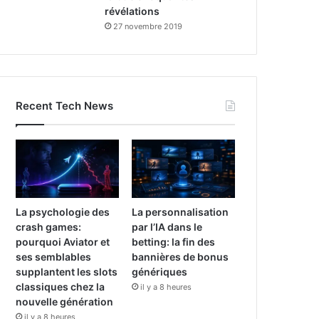
révélations
27 novembre 2019
Recent Tech News
La psychologie des
La personnalisation
crash games:
par l’IA dans le
pourquoi Aviator et
betting: la fin des
ses semblables
bannières de bonus
supplantent les slots
génériques
classiques chez la
il y a 8 heures
nouvelle génération
il y a 8 heures