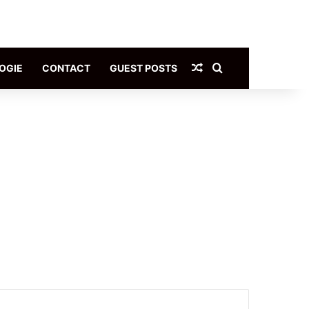
Article Aléatoire
Rechercher
OGIE
CONTACT
GUEST POSTS