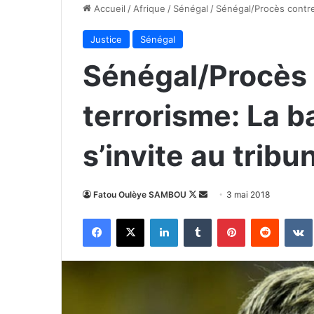
Accueil
/
Afrique
/
Sénégal
/
Sénégal/Procès contre 
Justice
Sénégal
Sénégal/Procès 
terrorisme: La 
s’invite au tribu
Follow
Envoyer
Fatou Oulèye SAMBOU
3 mai 2018
on
un
Facebook
X
Linkedin
Tumblr
Pinterest
Reddit
X
courriel