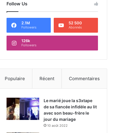
Follow Us
2.1M
52 500
Followers
Abonnés
126k
Followers
Populaire
Récent
Commentaires
Le marié joue la s3xtape
de sa fiancée infidèle au lit
avec son beau-frère le
jour du mariage
10 août 2022