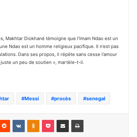
ses, Makhtar Diokhané témoigne que l’Imam Ndao est un
une Ndao est un homme religieux pacifique. Il n’est pas
lations. Dans ses propos, il répète sans cesse l’amour
ut juste un peu de soutien », martèle-t-il.
htar
Messi
procès
senegal
nterest
Reddit
VKontakte
Odnoklassniki
Pocket
Partager par email
Imprimer