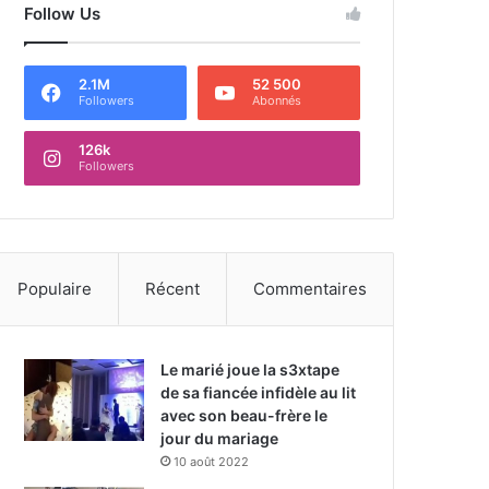
Follow Us
2.1M
52 500
Followers
Abonnés
126k
Followers
Populaire
Récent
Commentaires
Le marié joue la s3xtape
de sa fiancée infidèle au lit
avec son beau-frère le
jour du mariage
10 août 2022