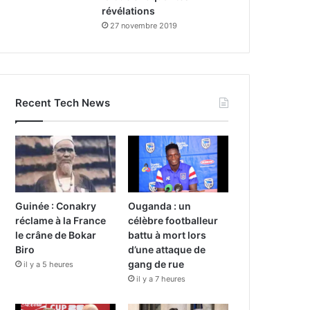
révélations
27 novembre 2019
Recent Tech News
Guinée : Conakry
Ouganda : un
réclame à la France
célèbre footballeur
le crâne de Bokar
battu à mort lors
Biro
d’une attaque de
gang de rue
il y a 5 heures
il y a 7 heures