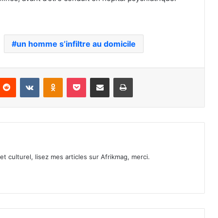
un homme s’infiltre au domicile
nterest
Reddit
VKontakte
Odnoklassniki
Pocket
Partager par email
Imprimer
et culturel, lisez mes articles sur Afrikmag, merci.