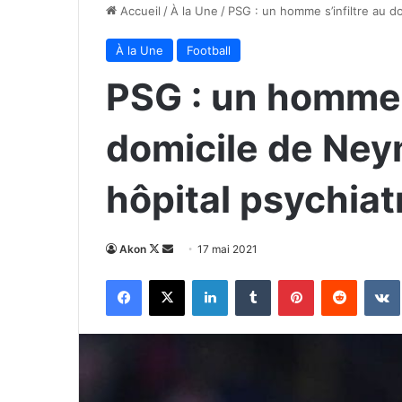
Accueil
/
À la Une
/
PSG : un homme s’infiltre au do
À la Une
Football
PSG : un homme s
domicile de Neym
hôpital psychiat
Follow
Envoyer
Akon
17 mai 2021
on
un
Facebook
X
Linkedin
Tumblr
Pinterest
Reddit
X
courriel