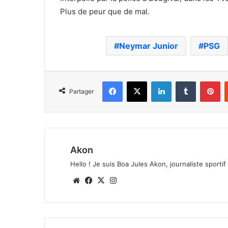
Plus de peur que de mal.
Neymar Junior
PSG
Facebook
X
Linkedin
Tumblr
Pi
Partager
Akon
Hello ! Je suis Boa Jules Akon, journaliste sportif 
Website
Facebook
X
Instagram