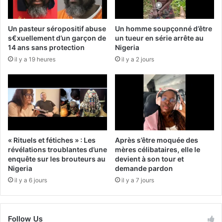
Un pasteur séropositif abuse
Un homme soupçonné d’être
s€xuellement d’un garçon de
un tueur en série arrête au
14 ans sans protection
Nigeria
il y a 19 heures
il y a 2 jours
« Rituels et fétiches » : Les
Après s’être moquée des
révélations troublantes d’une
mères célibataires, elle le
enquête sur les brouteurs au
devient à son tour et
Nigeria
demande pardon
il y a 6 jours
il y a 7 jours
Follow Us