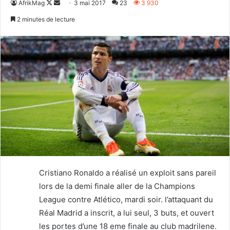
Follow
Envoyer
AfrikMag
3 mai 2017
23
3 930
on
un
2 minutes de lecture
X
courriel
Cristiano Ronaldo a réalisé un exploit sans pareil
lors de la demi finale aller de la Champions
League contre Atlético, mardi soir. l’attaquant du
Réal Madrid a inscrit, a lui seul, 3 buts, et ouvert
les portes d’une 18 eme finale au club madrilene.