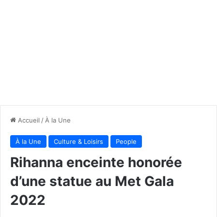
Accueil
/
À la Une
À la Une
Culture & Loisirs
People
Rihanna enceinte honorée
d’une statue au Met Gala
2022