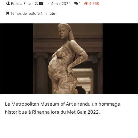
Follow
Envoyer
Felicia Essan
4 mai 2022
1
4 768
on
un
Temps de lecture 1 minute
X
courriel
Le Metropolitan Museum of Art a rendu un hommage
historique à Rihanna lors du Met Gala 2022.