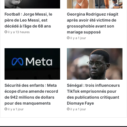
Football : Jorge Messi, le
Georgina Rodriguez réagit
père de Leo Messi, est
après avoir été victime de
décédé à l’âge de 68 ans
grossophobie avant son
mariage supposé
il y a 13 heures
il y a 1 jour
Sécurité des enfants : Meta
Sénégal : trois influenceurs
écope d’une amende record
TikTok emprisonnés pour
de 942 millions de dollars
des publications critiquant
pour des manquements
Diomaye Faye
il y a 1 jour
il y a 1 jour