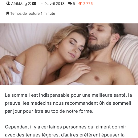
Follow
Envoyer
AfrikMag
9 avril 2018
5
2 775
on
un
Temps de lecture 1 minute
X
courriel
Le sommeil est indispensable pour une meilleure santé, la
preuve, les médecins nous recommandent 8h de sommeil
par jour pour être au top de notre forme.
Cependant il y a certaines personnes qui aiment dormir
avec des tenues légères, d’autres préfèrent épouser la