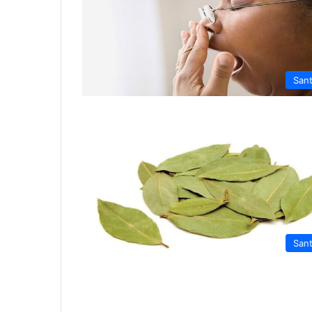
San
San