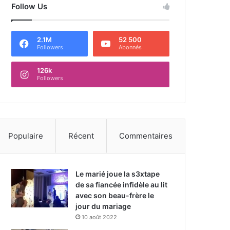
Follow Us
2.1M
52 500
Followers
Abonnés
126k
Followers
Populaire
Récent
Commentaires
Le marié joue la s3xtape
de sa fiancée infidèle au lit
avec son beau-frère le
jour du mariage
10 août 2022