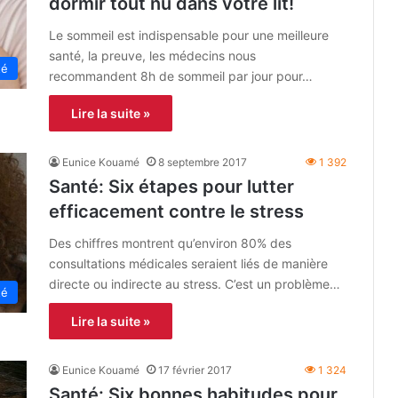
dormir tout nu dans votre lit!
Le sommeil est indispensable pour une meilleure
santé, la preuve, les médecins nous
té
recommandent 8h de sommeil par jour pour…
Lire la suite »
Eunice Kouamé
8 septembre 2017
1 392
Santé: Six étapes pour lutter
efficacement contre le stress
Des chiffres montrent qu’environ 80% des
consultations médicales seraient liés de manière
directe ou indirecte au stress. C’est un problème…
té
Lire la suite »
Eunice Kouamé
17 février 2017
1 324
Santé: Six bonnes habitudes pour