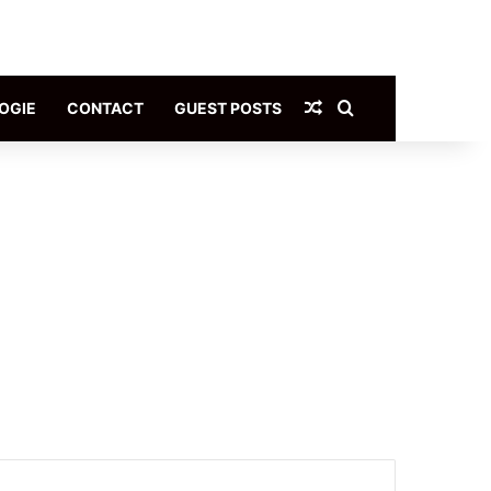
Article Aléatoire
Rechercher
OGIE
CONTACT
GUEST POSTS