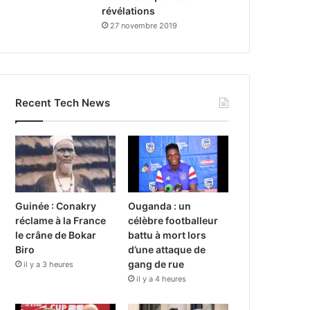
révélations
27 novembre 2019
Recent Tech News
Guinée : Conakry
Ouganda : un
réclame à la France
célèbre footballeur
le crâne de Bokar
battu à mort lors
Biro
d’une attaque de
gang de rue
il y a 3 heures
il y a 4 heures