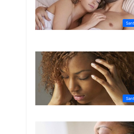
San
San