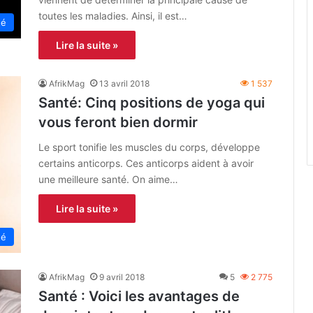
toutes les maladies. Ainsi, il est…
té
Lire la suite »
AfrikMag
13 avril 2018
1 537
Santé: Cinq positions de yoga qui
vous feront bien dormir
Le sport tonifie les muscles du corps, développe
certains anticorps. Ces anticorps aident à avoir
une meilleure santé. On aime…
Lire la suite »
té
AfrikMag
9 avril 2018
5
2 775
Santé : Voici les avantages de