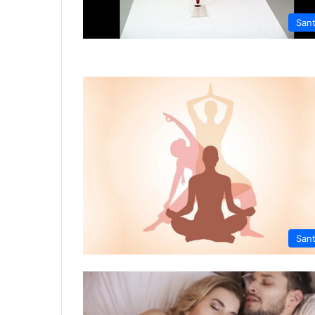
San
San