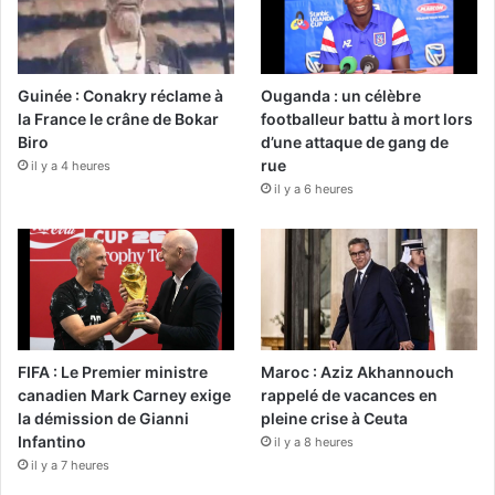
Guinée : Conakry réclame à
Ouganda : un célèbre
la France le crâne de Bokar
footballeur battu à mort lors
Biro
d’une attaque de gang de
rue
il y a 4 heures
il y a 6 heures
FIFA : Le Premier ministre
Maroc : Aziz Akhannouch
canadien Mark Carney exige
rappelé de vacances en
la démission de Gianni
pleine crise à Ceuta
Infantino
il y a 8 heures
il y a 7 heures