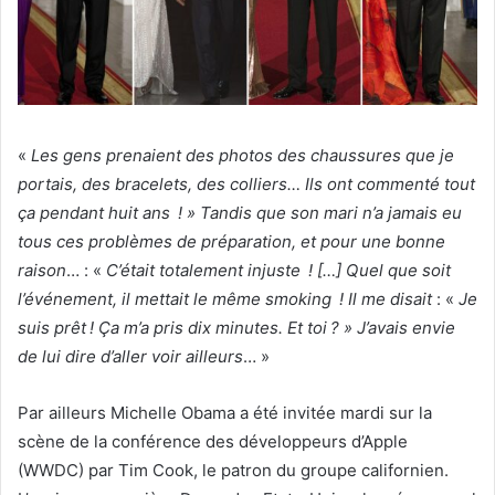
«
Les gens prenaient des photos des chaus­sures que je
portais, des brace­lets, des colliers… Ils ont commenté tout
ça pendant huit ans ! » Tandis que son mari n’a jamais eu
tous ces problèmes de préparation, et pour une bonne
raison
… : «
C’était tota­le­ment injuste ! […] Quel que soit
l’évé­ne­ment, il mettait le même smoking ! Il me disait
: «
Je
suis prêt ! Ça m’a pris dix minutes. Et toi ? » J’avais envie
de lui dire d’al­ler voir ailleurs
… »
Par ailleurs Michelle Obama a été invitée mardi sur la
scène de la conférence des développeurs d’Apple
(WWDC) par Tim Cook, le patron du groupe californien.