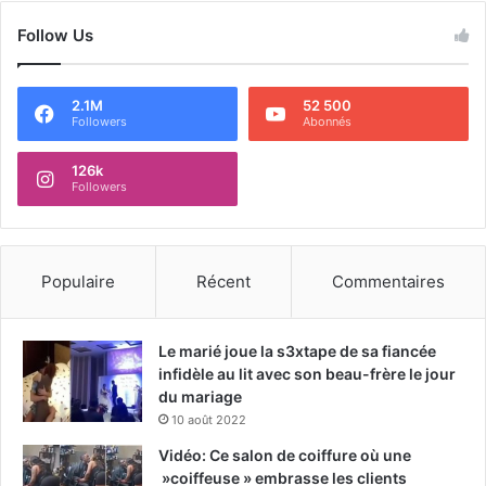
Follow Us
2.1M
52 500
Followers
Abonnés
126k
Followers
Populaire
Récent
Commentaires
Le marié joue la s3xtape de sa fiancée
infidèle au lit avec son beau-frère le jour
du mariage
10 août 2022
Vidéo: Ce salon de coiffure où une
»coiffeuse » embrasse les clients