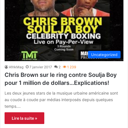
Uncategorized
AfrikMag
7 janvier 2017
2
1 239
Chris Brown sur le ring contre Soulja Boy
pour 1 million de dollars…Explications!
Les deux jeunes stars de la musique urbaine américaine sont
au coude à coude par médias interposés depuis quelques
temps.…
Lire la suite »