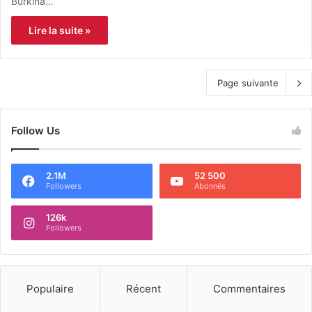
Burkina…
Lire la suite »
Page suivante
Follow Us
2.1M
52 500
Followers
Abonnés
126k
Followers
Populaire
Récent
Commentaires