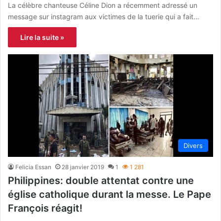
La célèbre chanteuse Céline Dion a récemment adressé un
message sur instagram aux victimes de la tuerie qui a fait…
Lire la suite »
Divers
Felicia Essan
28 janvier 2019
1
1 281
Philippines: double attentat contre une
église catholique durant la messe. Le Pape
François réagit!