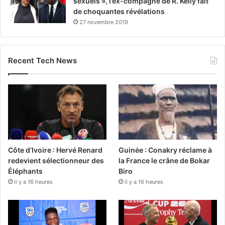
sexuels », l’ex-compagne de R. Kelly fait
de choquantes révélations
27 novembre 2019
Recent Tech News
Côte d’Ivoire : Hervé Renard
Guinée : Conakry réclame à
redevient sélectionneur des
la France le crâne de Bokar
Éléphants
Biro
il y a 16 heures
il y a 16 heures