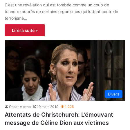
C’est une révélation qui est tombée comme un coup de
tonnerre auprès de certains organismes qui luttent contre le
terrorisme…
Lire la suite »
Divers
Oscar Mbena
19 mars 2019
1 225
Attentats de Christchurch: L’émouvant
message de Céline Dion aux victimes