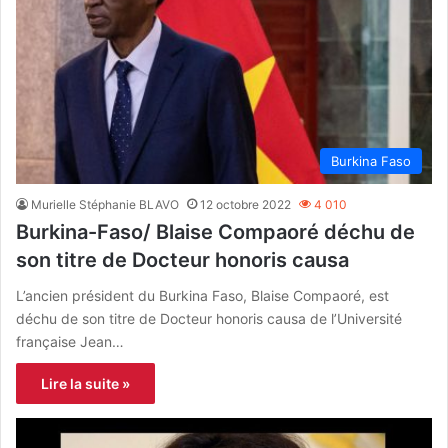
Burkina Faso
Murielle Stéphanie BLAVO
12 octobre 2022
4 010
Burkina-Faso/ Blaise Compaoré déchu de
son titre de Docteur honoris causa
L’ancien président du Burkina Faso, Blaise Compaoré, est
déchu de son titre de Docteur honoris causa de l’Université
française Jean…
Lire la suite »