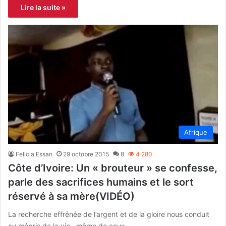
Lire la suite »
Afrique
Felicia Essan
29 octobre 2015
8
4 280
Côte d’Ivoire: Un « brouteur » se confesse,
parle des sacrifices humains et le sort
réservé à sa mère(VIDÉO)
La recherche effrénée de l’argent et de la gloire nous conduit
au mépris de la vie , même de ceux…