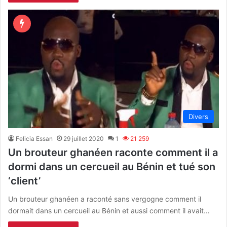
Divers
Felicia Essan
29 juillet 2020
1
21 259
Un brouteur ghanéen raconte comment il a
dormi dans un cercueil au Bénin et tué son
‘client’
Un brouteur ghanéen a raconté sans vergogne comment il
dormait dans un cercueil au Bénin et aussi comment il avait…