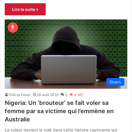
Lire la suite »
Divers
Felicia Essan
26 août 2019
2
4 587
Nigeria: Un ‘brouteur’ se fait voler sa
femme par sa victime qui l’emmène en
Australie
Le voleur devient le volé dans cette histoire captivante qui