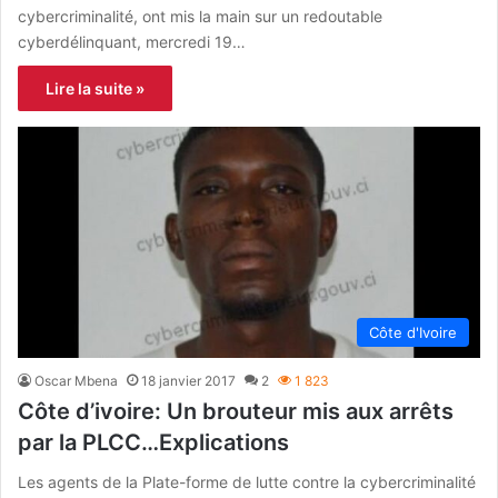
cybercriminalité, ont mis la main sur un redoutable
cyberdélinquant, mercredi 19…
Lire la suite »
Côte d'Ivoire
Oscar Mbena
18 janvier 2017
2
1 823
Côte d’ivoire: Un brouteur mis aux arrêts
par la PLCC…Explications
Les agents de la Plate-forme de lutte contre la cybercriminalité