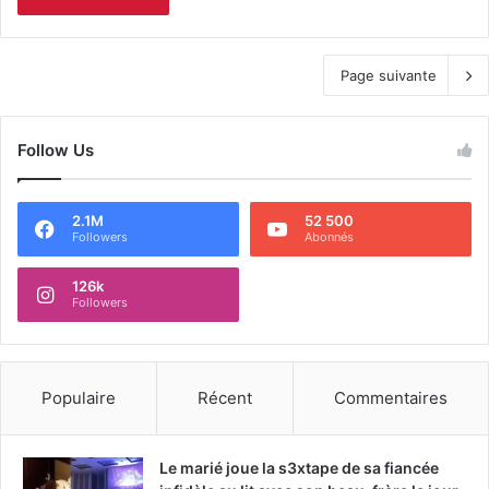
Page suivante
Follow Us
2.1M
52 500
Followers
Abonnés
126k
Followers
Populaire
Récent
Commentaires
Le marié joue la s3xtape de sa fiancée