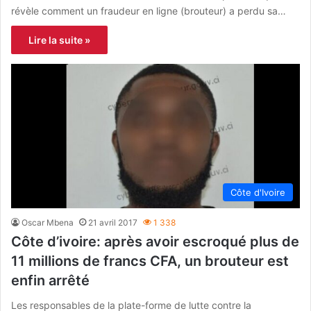
révèle comment un fraudeur en ligne (brouteur) a perdu sa…
Lire la suite »
Côte d'Ivoire
Oscar Mbena
21 avril 2017
1 338
Côte d’ivoire: après avoir escroqué plus de
11 millions de francs CFA, un brouteur est
enfin arrêté
Les responsables de la plate-forme de lutte contre la