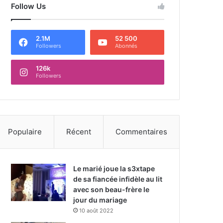
Follow Us
2.1M
52 500
Followers
Abonnés
126k
Followers
Populaire
Récent
Commentaires
Le marié joue la s3xtape
de sa fiancée infidèle au lit
avec son beau-frère le
jour du mariage
10 août 2022