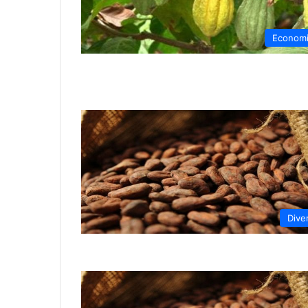
Econom
Dive