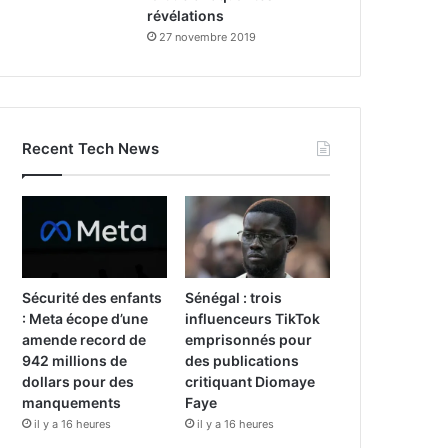
révélations
27 novembre 2019
Recent Tech News
Sécurité des enfants
Sénégal : trois
: Meta écope d’une
influenceurs TikTok
amende record de
emprisonnés pour
942 millions de
des publications
dollars pour des
critiquant Diomaye
manquements
Faye
il y a 16 heures
il y a 16 heures