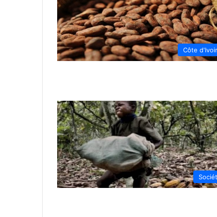
Côte d'Ivoi
Socié