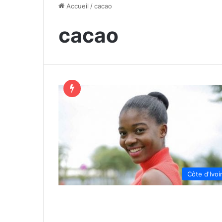
Accueil
/
cacao
cacao
Côte d'Ivoi