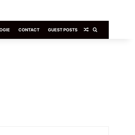
Article Aléatoire
Rechercher
OGIE
CONTACT
GUEST POSTS