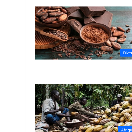
Dive
Afriq