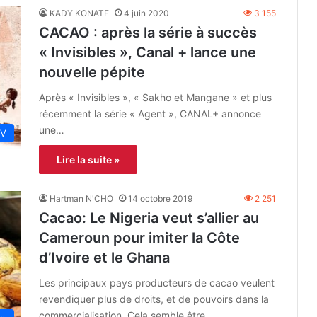
KADY KONATE
4 juin 2020
3 155
CACAO : après la série à succès
« Invisibles », Canal + lance une
nouvelle pépite
Après « Invisibles », « Sakho et Mangane » et plus
récemment la série « Agent », CANAL+ annonce
une…
TV
Lire la suite »
Hartman N'CHO
14 octobre 2019
2 251
Cacao: Le Nigeria veut s’allier au
Cameroun pour imiter la Côte
d’Ivoire et le Ghana
Les principaux pays producteurs de cacao veulent
revendiquer plus de droits, et de pouvoirs dans la
commercialisation. Cela semble être…