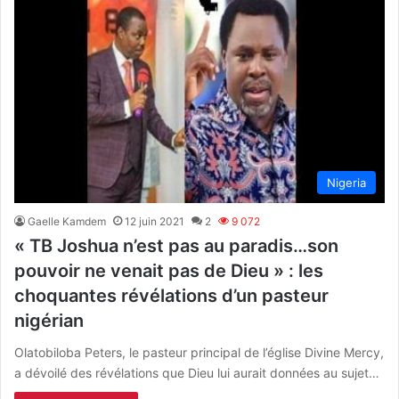
Nigeria
Gaelle Kamdem
12 juin 2021
2
9 072
« TB Joshua n’est pas au paradis…son
pouvoir ne venait pas de Dieu » : les
choquantes révélations d’un pasteur
nigérian
Olatobiloba Peters, le pasteur principal de l’église Divine Mercy,
a dévoilé des révélations que Dieu lui aurait données au sujet…