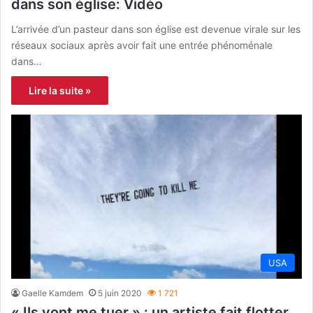
dans son église: Vidéo
L’arrivée d’un pasteur dans son église est devenue virale sur les
réseaux sociaux après avoir fait une entrée phénoménale
dans…
Lire la suite »
USA
Gaelle Kamdem
5 juin 2020
1 721
« Ils vont me tuer » : un artiste fait flotter