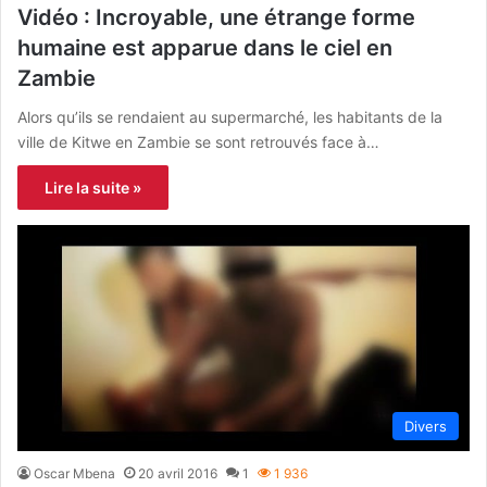
Vidéo : Incroyable, une étrange forme
humaine est apparue dans le ciel en
Zambie
Alors qu’ils se rendaient au supermarché, les habitants de la
ville de Kitwe en Zambie se sont retrouvés face à…
Lire la suite »
Divers
Oscar Mbena
20 avril 2016
1
1 936