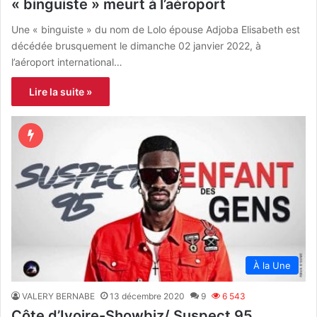
« binguiste » meurt à l’aéroport
Une « binguiste » du nom de Lolo épouse Adjoba Elisabeth est
décédée brusquement le dimanche 02 janvier 2022, à
l’aéroport international…
Lire la suite »
À la Une
VALERY BERNABE
13 décembre 2020
9
6 543
Côte d’Ivoire-Showbiz/ Suspect 95