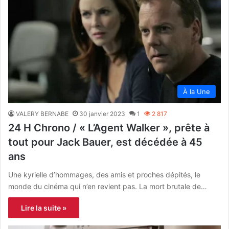
À la Une
VALERY BERNABE
30 janvier 2023
1
2 817
24 H Chrono / « L’Agent Walker », prête à
tout pour Jack Bauer, est décédée à 45
ans
Une kyrielle d’hommages, des amis et proches dépités, le
monde du cinéma qui n’en revient pas. La mort brutale de…
Lire la suite »