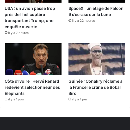
USA : un avion passe trop
SpaceX : un étage de Falcon
près de l’hélicoptère
9 s’écrase sur la Lune
transportant Trump, une
il y a 22 heures
enquête ouverte
il y a 7 heures
Côte d’Ivoire : Hervé Renard
Guinée : Conakry réclame à
redevient sélectionneur des
la France le crâne de Bokar
Éléphants
Biro
il y a 1 jour
il y a 1 jour