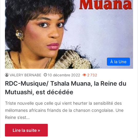
À la Une
VALERY BERNABE
10 décembre 2022
2 732
RDC-Musique/ Tshala Muana, la Reine du
Mutuashi, est décédée
Triste nouvelle que celle qui vient heurter la sensibilité des
mélomanes africains friands de la chanson congolaise. Une
Reine s’est…
Lire la suite »