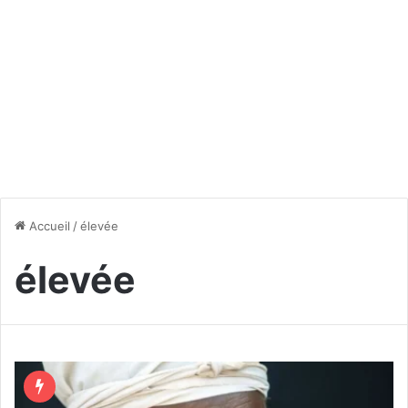
Accueil
/
élevée
élevée