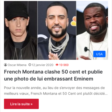
USA
Oscar Mbena
12 janvier 2020
19 969
French Montana clashe 50 cent et publie
une photo de lui embrassant Eminem
Pour la nouvelle année, au lieu de s’envoyer des messages de
meilleurs vœux, French Montana et 50 Cent ont plutôt décidé…
Lire la suite »