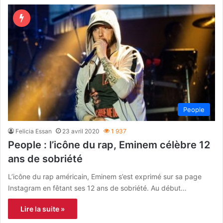
People
Felicia Essan
23 avril 2020
1 937
People : l’icône du rap, Eminem célèbre 12
ans de sobriété
L’icône du rap américain, Eminem s’est exprimé sur sa page
Instagram en fêtant ses 12 ans de sobriété. Au début…
Lire la suite »