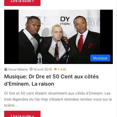
Lire la suite »
Musique
Oscar Mbena
18 avril 2018
1 428
Musique: Dr Dre et 50 Cent aux côtés
d’Eminem. La raison
Dr Dre et 50 cent étaient récemment aux côtés d’Eminem. Les
trois légendes du hip-hop s’étaient données rendez-vous sur la
scène…
Lire la suite »