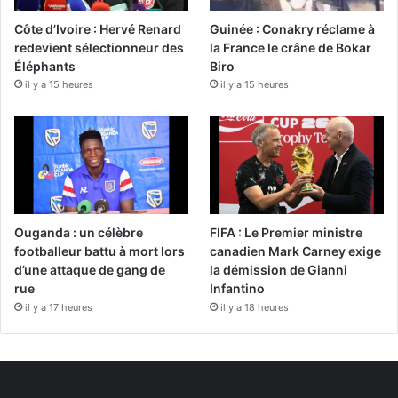
Côte d’Ivoire : Hervé Renard
Guinée : Conakry réclame à
redevient sélectionneur des
la France le crâne de Bokar
Éléphants
Biro
il y a 15 heures
il y a 15 heures
Ouganda : un célèbre
FIFA : Le Premier ministre
footballeur battu à mort lors
canadien Mark Carney exige
d’une attaque de gang de
la démission de Gianni
rue
Infantino
il y a 17 heures
il y a 18 heures