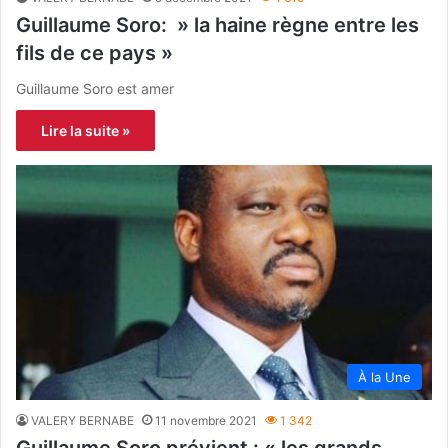
Guillaume Soro: » la haine règne entre les
fils de ce pays »
Guillaume Soro est amer
Lire la suite »
À la Une
VALERY BERNABE
11 novembre 2021
1 342
Guillaume Soro prévient : « les grands