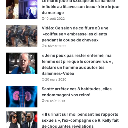
Le marié joue la s3xtape de sa fiancée
infidèle au lit avec son beau-frère le jour
du mariage
10 août 2022
Vidéo: Ce salon de coiffure où une
»coiffeuse » embrasse les clients
pendant la coupe de cheveux
6 février 2022
« Je ne peux pas rester enfermé, ma
femme est pire que le coronavirus « ,
déclare un homme aux autorités
italiennes-Vidéo
20 mars 2020
Santé: arrêtez ces 8 habitudes, elles
endommagent vos reins!
26 août 2019
« Il urinait sur moi pendant les rapports
sexuels », l’ex-compagne de R. Kelly fait
de choquantes révélations