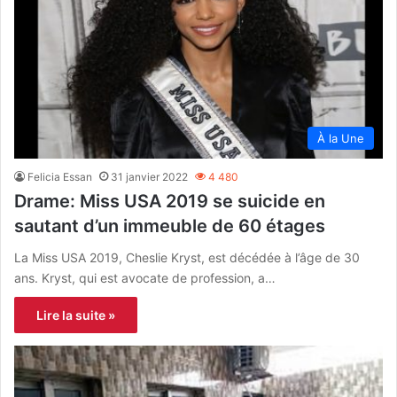
À la Une
Felicia Essan
31 janvier 2022
4 480
Drame: Miss USA 2019 se suicide en
sautant d’un immeuble de 60 étages
La Miss USA 2019, Cheslie Kryst, est décédée à l’âge de 30
ans. Kryst, qui est avocate de profession, a…
Lire la suite »