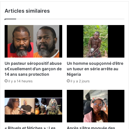
Articles similaires
Un pasteur séropositif abuse
Un homme soupçonné d’être
s€xuellement d’un garçon de
un tueur en série arrête au
14 ans sans protection
Nigeria
il y a 14 heures
il y a 2 jours
« Rituels et fétiches » : Les
Après s’être moquée des