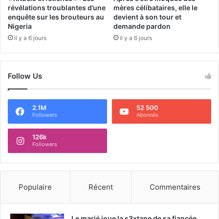
révélations troublantes d’une
mères célibataires, elle le
enquête sur les brouteurs au
devient à son tour et
Nigeria
demande pardon
il y a 6 jours
il y a 6 jours
Follow Us
2.1M
52 500
Followers
Abonnés
126k
Followers
Populaire
Récent
Commentaires
Le marié joue la s3xtape de sa fiancée