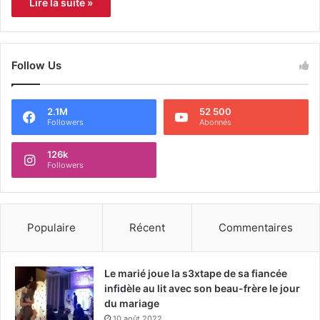
Lire la suite »
Follow Us
2.1M
52 500
Followers
Abonnés
126k
Followers
Populaire
Récent
Commentaires
Le marié joue la s3xtape de sa fiancée
infidèle au lit avec son beau-frère le jour
du mariage
10 août 2022