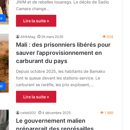
JNIM et de rebelles touaregs. Le décès de Sadio
Camara change…
ue
Lire la suite »
AfrikMag
26 mars 2026
638
Mali : des prisonniers libérés pour
sauver l’approvisionnement en
carburant du pays
Depuis octobre 2025, les habitants de Bamako
font la queue devant les stations-service. Le
carburant se raréfie, les prix explosent,…
li
Lire la suite »
celeb500
4 décembre 2025
1 889
Le gouvernement malien
préparerait des représailles