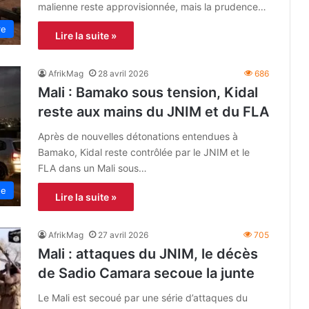
malienne reste approvisionnée, mais la prudence…
re
Lire la suite »
AfrikMag
28 avril 2026
686
Mali : Bamako sous tension, Kidal
reste aux mains du JNIM et du FLA
Après de nouvelles détonations entendues à
Bamako, Kidal reste contrôlée par le JNIM et le
FLA dans un Mali sous…
ue
Lire la suite »
AfrikMag
27 avril 2026
705
Mali : attaques du JNIM, le décès
de Sadio Camara secoue la junte
Le Mali est secoué par une série d’attaques du