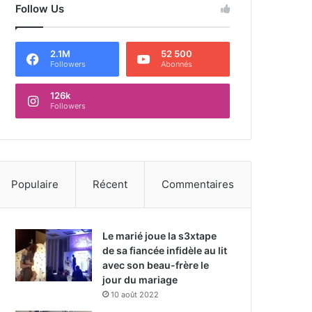
Follow Us
2.1M
52 500
Followers
Abonnés
126k
Followers
Populaire
Récent
Commentaires
Le marié joue la s3xtape
de sa fiancée infidèle au lit
avec son beau-frère le
jour du mariage
10 août 2022