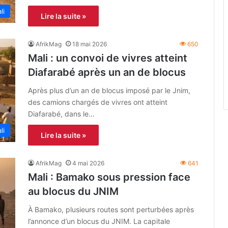
li
Lire la suite »
AfrikMag
18 mai 2026
650
Mali : un convoi de vivres atteint
Diafarabé après un an de blocus
Après plus d’un an de blocus imposé par le Jnim,
des camions chargés de vivres ont atteint
Diafarabé, dans le…
li
Lire la suite »
AfrikMag
4 mai 2026
641
Mali : Bamako sous pression face
au blocus du JNIM
À Bamako, plusieurs routes sont perturbées après
l’annonce d’un blocus du JNIM. La capitale