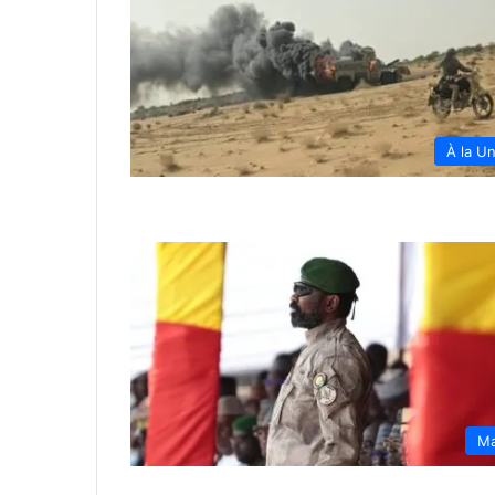
À la U
Ma