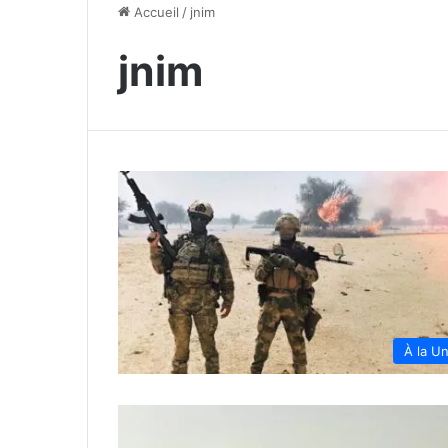
Accueil
/
jnim
jnim
À la U