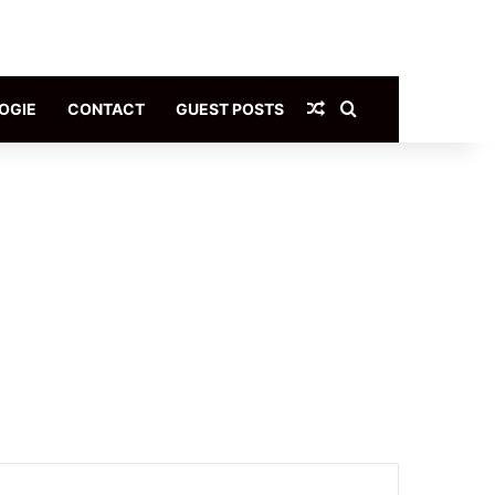
Article Aléatoire
Rechercher
OGIE
CONTACT
GUEST POSTS