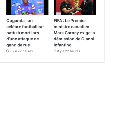
Ouganda : un
FIFA : Le Premier
célèbre footballeur
ministre canadien
battu à mort lors
Mark Carney exige la
d’une attaque de
démission de Gianni
gang de rue
Infantino
il y a 22 heures
il y a 22 heures