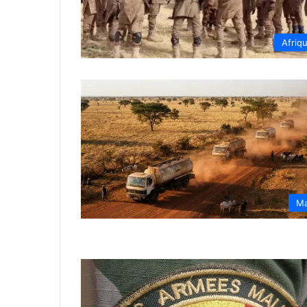
Afriq
Ma