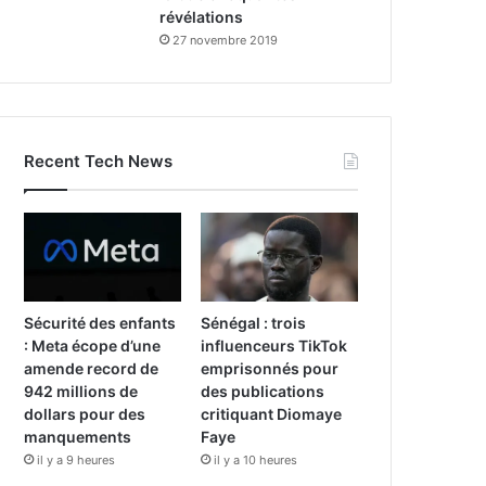
révélations
27 novembre 2019
Recent Tech News
Sécurité des enfants
Sénégal : trois
: Meta écope d’une
influenceurs TikTok
amende record de
emprisonnés pour
942 millions de
des publications
dollars pour des
critiquant Diomaye
manquements
Faye
il y a 9 heures
il y a 10 heures