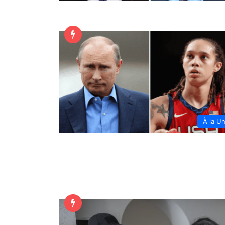
À la U