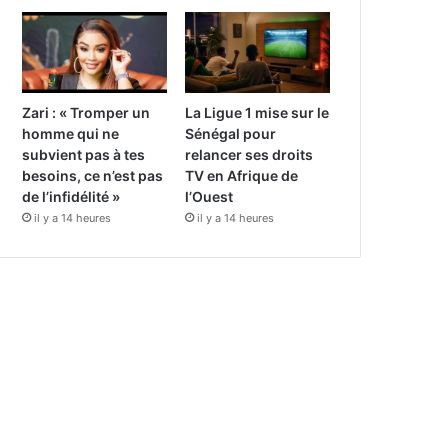
Zari : « Tromper un
La Ligue 1 mise sur le
homme qui ne
Sénégal pour
subvient pas à tes
relancer ses droits
besoins, ce n’est pas
TV en Afrique de
de l’infidélité »
l’Ouest
il y a 14 heures
il y a 14 heures