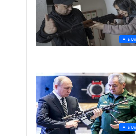
À la U
À la U