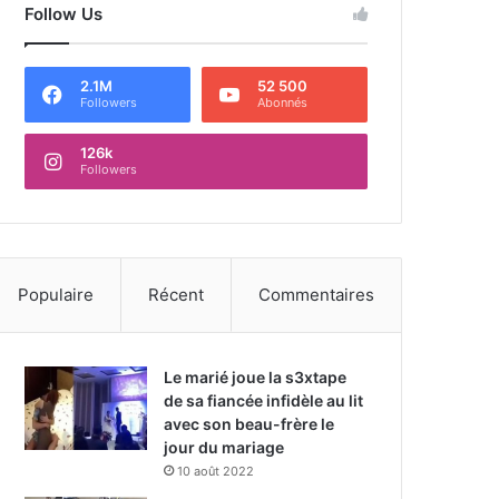
Follow Us
2.1M
52 500
Followers
Abonnés
126k
Followers
Populaire
Récent
Commentaires
Le marié joue la s3xtape
de sa fiancée infidèle au lit
avec son beau-frère le
jour du mariage
10 août 2022