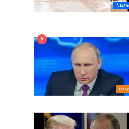
À la U
Mon