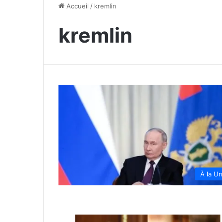
Accueil
/
kremlin
kremlin
À la U