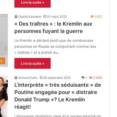
Lire la suite »
Gaelle Kamdem
20 mars 2022
1 812
« Des traîtres » : le Kremlin aux
personnes fuyant la guerre
Le Kremlin a déclaré jeudi que de nombreuses
personnes en Russie se comportent comme des
« traîtres » et a pointé du…
de
Lire la suite »
Ahmad Diallo
29 septembre 2021
1
3 406
L’interprète « très séduisante » de
Poutine engagée pour « distraire
Donald Trump »? Le Kremlin
réagit!
L’étonnante révélation vient d’un ancien attaché de