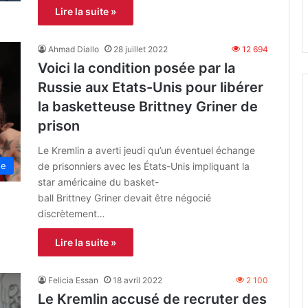
Lire la suite »
Ahmad Diallo
28 juillet 2022
12 694
Voici la condition posée par la
Russie aux Etats-Unis pour libérer
la basketteuse Brittney Griner de
prison
Le Kremlin a averti jeudi qu’un éventuel échange
de prisonniers avec les États-Unis impliquant la
ne
star américaine du basket-
ball Brittney Griner devait être négocié
discrètement…
Lire la suite »
Felicia Essan
18 avril 2022
2 100
Le Kremlin accusé de recruter des