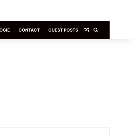
Article Aléatoire
Rechercher
OGIE
CONTACT
GUEST POSTS