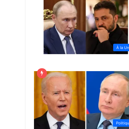
À la U
Politiq