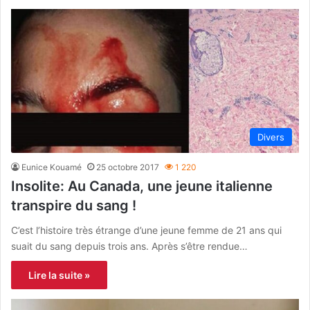
Divers
Eunice Kouamé
25 octobre 2017
1 220
Insolite: Au Canada, une jeune italienne
transpire du sang !
C’est l’histoire très étrange d’une jeune femme de 21 ans qui
suait du sang depuis trois ans. Après s’être rendue…
Lire la suite »