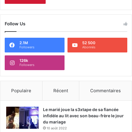
Follow Us
2.1M
52 500
Followers
Abonnés
126k
Followers
Populaire
Récent
Commentaires
Le marié joue la s3xtape de sa fiancée
infidèle au lit avec son beau-frère le jour
du mariage
10 août 2022