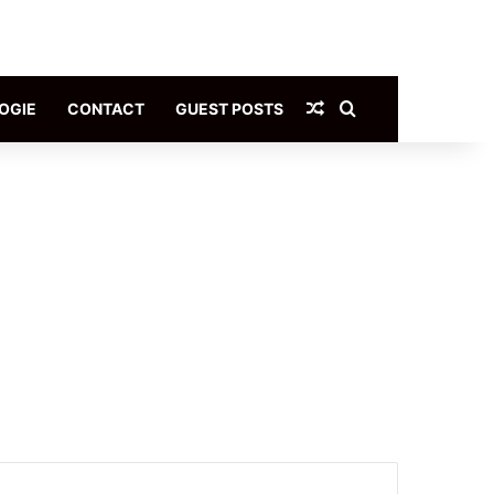
Article Aléatoire
Rechercher
OGIE
CONTACT
GUEST POSTS