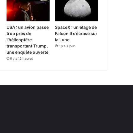
USA : un avion passe
SpaceX : un étage de
trop près de
Falcon 9 s’écrase sur
l’hélicoptère
la Lune
transportant Trump,
il y a 1 jour
une enquête ouverte
il y a 12 heures