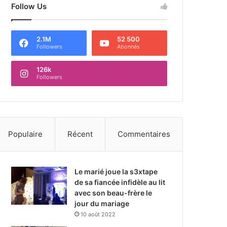
Follow Us
2.1M
52 500
Followers
Abonnés
126k
Followers
Populaire
Récent
Commentaires
Le marié joue la s3xtape
de sa fiancée infidèle au lit
avec son beau-frère le
jour du mariage
10 août 2022