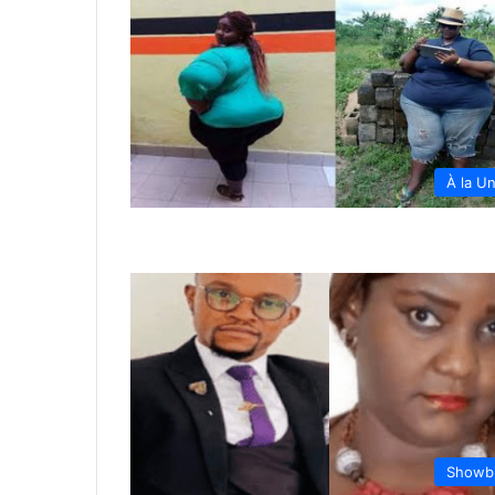
À la U
Showb