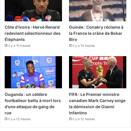
Côte d’Ivoire : Hervé Renard
Guinée : Conakry réclame à
redevient sélectionneur des
la France le crâne de Bokar
Éléphants
Biro
il y a 10 heures
il y a 10 heures
Ouganda : un célèbre
FIFA : Le Premier ministre
footballeur battu à mort lors
canadien Mark Carney exige
d’une attaque de gang de
la démission de Gianni
rue
Infantino
il y a 12 heures
il y a 12 heures