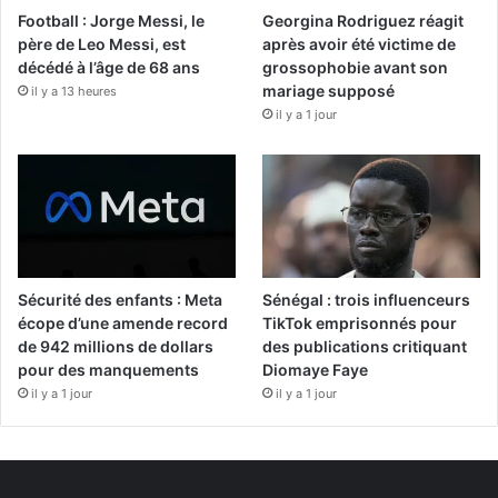
Football : Jorge Messi, le
Georgina Rodriguez réagit
père de Leo Messi, est
après avoir été victime de
décédé à l’âge de 68 ans
grossophobie avant son
mariage supposé
il y a 13 heures
il y a 1 jour
Sécurité des enfants : Meta
Sénégal : trois influenceurs
écope d’une amende record
TikTok emprisonnés pour
de 942 millions de dollars
des publications critiquant
pour des manquements
Diomaye Faye
il y a 1 jour
il y a 1 jour