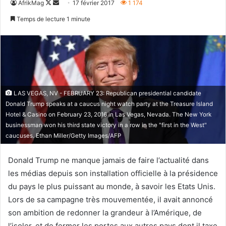
Follow
Envoyer
AfrikMag
17 février 2017
1 174
on
un
Temps de lecture 1 minute
X
courriel
LAS VEGAS, NV - FEBRUARY 23: Republican presidential candidate
Donald Trump speaks at a caucus night watch party at the Treasure Island
Hotel & Casino on February 23, 2016 in Las Vegas, Nevada. The New York
businessman won his third state victory in a row in the "first in the West"
caucuses. Ethan Miller/Getty Images/AFP
Donald Trump ne manque jamais de faire l’actualité dans
les médias depuis son installation officielle à la présidence
du pays le plus puissant au monde, à savoir les Etats Unis.
Lors de sa campagne très mouvementée, il avait annoncé
son ambition de redonner la grandeur à l’Amérique, de
l’isoler, et de fermer les portes aux autres pays dont il taxe