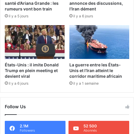
santé d’Ariana Grande : les
annonce des discussions,
rumeurs vont bon train
l’Iran dément
il y a 5 jours
il y a 6 jours
États-Unis : il imite Donald
La guerre entre les États-
Trump en plein meeting et
Unis et l’Iran atteint le
devient viral
corridor maritime africain
il y a 6 jours
il y a 1 semaine
Follow Us
2.1M
52 500
Followers
Abonnés