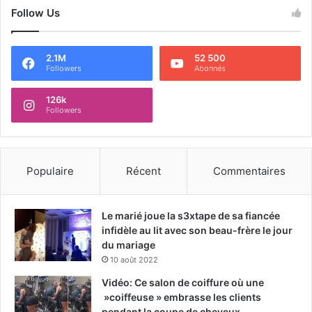
Follow Us
2.1M
52 500
Followers
Abonnés
126k
Followers
Populaire
Récent
Commentaires
Le marié joue la s3xtape de sa fiancée
infidèle au lit avec son beau-frère le jour
du mariage
10 août 2022
Vidéo: Ce salon de coiffure où une
»coiffeuse » embrasse les clients
pendant la coupe de cheveux