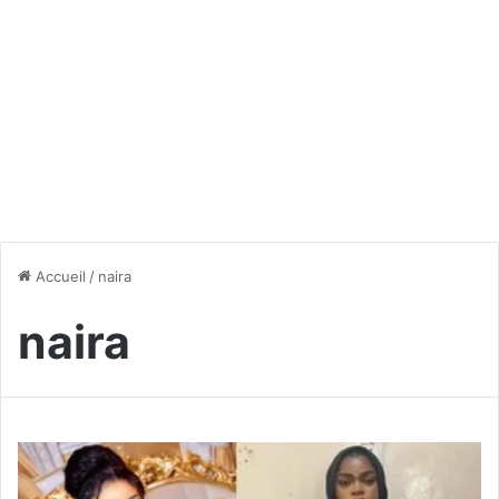
Accueil
/
naira
naira