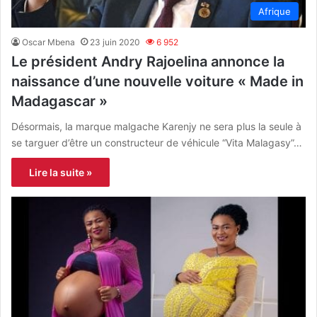
Afrique
Oscar Mbena
23 juin 2020
6 952
Le président Andry Rajoelina annonce la
naissance d’une nouvelle voiture « Made in
Madagascar »
Désormais, la marque malgache Karenjy ne sera plus la seule à
se targuer d’être un constructeur de véhicule “Vita Malagasy”…
Lire la suite »