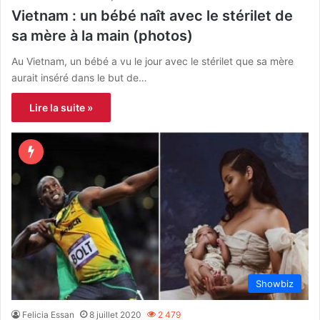
Vietnam : un bébé naît avec le stérilet de
sa mère à la main (photos)
Au Vietnam, un bébé a vu le jour avec le stérilet que sa mère
aurait inséré dans le but de…
Lire la suite »
Showbiz
Felicia Essan
8 juillet 2020
2 479