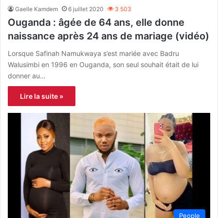
Gaelle Kamdem
6 juillet 2020
3 503
Ouganda : âgée de 64 ans, elle donne
naissance après 24 ans de mariage (vidéo)
Lorsque Safinah Namukwaya s’est mariée avec Badru
Walusimbi en 1996 en Ouganda, son seul souhait était de lui
donner au…
Lire la suite »
People