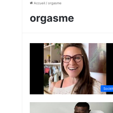
Accueil
/
orgasme
orgasme
Socié