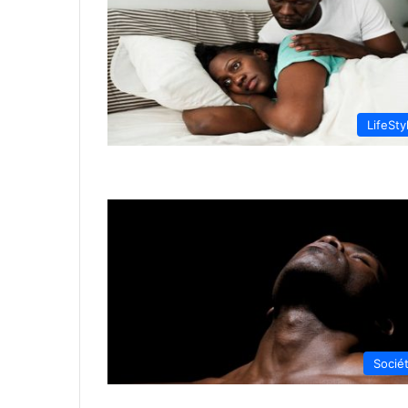
LifeSty
Socié