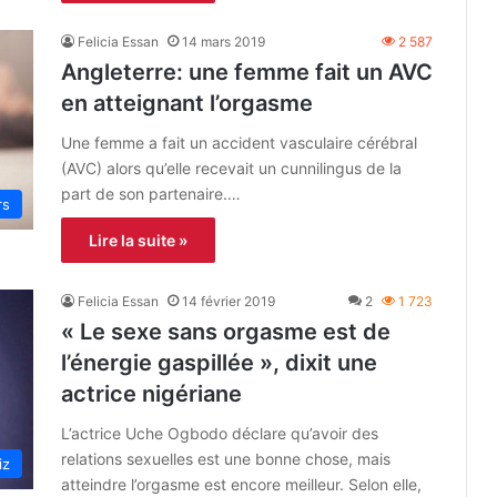
Felicia Essan
14 mars 2019
2 587
Angleterre: une femme fait un AVC
en atteignant l’orgasme
Une femme a fait un accident vasculaire cérébral
(AVC) alors qu’elle recevait un cunnilingus de la
part de son partenaire.…
rs
Lire la suite »
Felicia Essan
14 février 2019
2
1 723
« Le sexe sans orgasme est de
l’énergie gaspillée », dixit une
actrice nigériane
L’actrice Uche Ogbodo déclare qu’avoir des
relations sexuelles est une bonne chose, mais
iz
atteindre l’orgasme est encore meilleur. Selon elle,