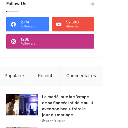
Follow Us
2.1M
52 500
Followers
Abonnés
126k
Followers
Populaire
Récent
Commentaires
Le marié joue la s3xtape
de sa fiancée infidèle au lit
avec son beau-frère le
jour du mariage
10 août 2022