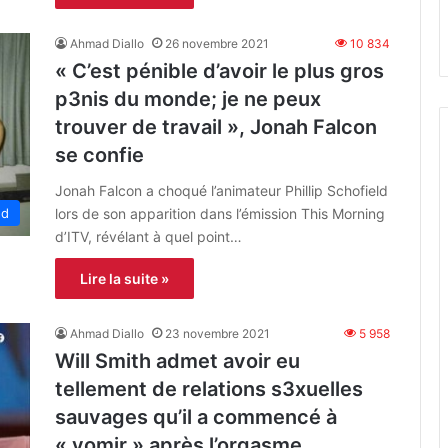
Ahmad Diallo
26 novembre 2021
10 834
« C’est pénible d’avoir le plus gros
p3nis du monde; je ne peux
trouver de travail », Jonah Falcon
se confie
Jonah Falcon a choqué l’animateur Phillip Schofield
lors de son apparition dans l’émission This Morning
ed
d’ITV, révélant à quel point…
Lire la suite »
Ahmad Diallo
23 novembre 2021
5 958
Will Smith admet avoir eu
tellement de relations s3xuelles
sauvages qu’il a commencé à
« vomir » après l’orgasme