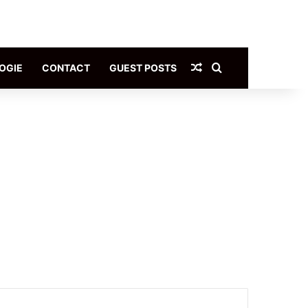
Article Aléatoire
Rechercher
OGIE
CONTACT
GUEST POSTS