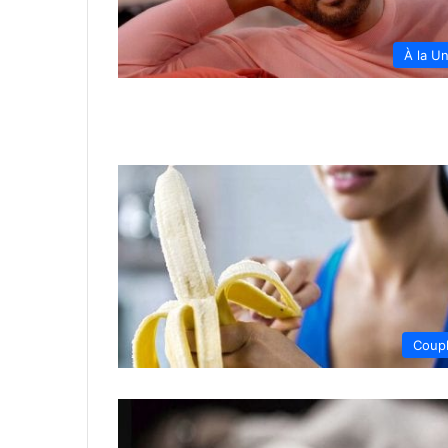
À la U
Coup