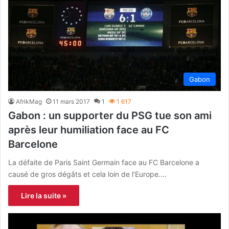
Gabon
AfrikMag
11 mars 2017
1
1 617
Gabon : un supporter du PSG tue son ami
après leur humiliation face au FC
Barcelone
La défaite de Paris Saint Germain face au FC Barcelone a
causé de gros dégâts et cela loin de l’Europe.…
Lire la suite »