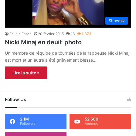
Showbiz
Felicia Essan
20 février 2015
18
1 373
Nicki Minaj en deuil: photo
Un membre de l’équipe de tournées de la rappeuse Nicki Minaj
est mort et un autre a été grièvement blessé…
Lire la suite »
Follow Us
2.1M
52 500
Followers
Abonnés