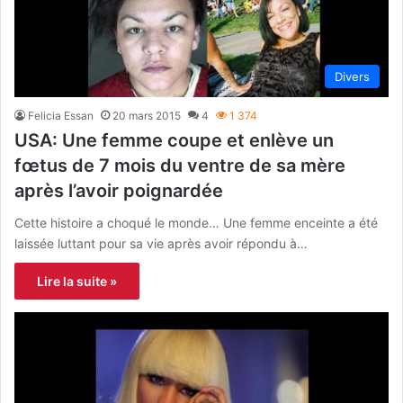
Divers
Felicia Essan
20 mars 2015
4
1 374
USA: Une femme coupe et enlève un
fœtus de 7 mois du ventre de sa mère
après l’avoir poignardée
Cette histoire a choqué le monde… Une femme enceinte a été
laissée luttant pour sa vie après avoir répondu à…
Lire la suite »