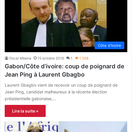
Côte d'Ivoire
Oscar Mbena
15 octobre 2016
1
1 358
Gabon/Côte d’ivoire: coup de poignard de
Jean Ping à Laurent Gbagbo
Laurent Gbagbo vient de recevoir un coup de poignard de
Jean Ping, candidat malheureux à la récente élection
présidentielle gabonaise,…
Lire la suite »